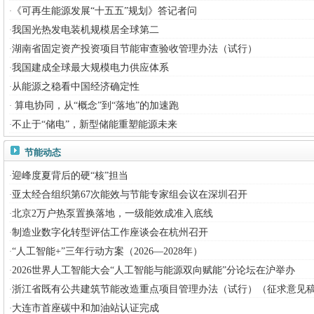
《可再生能源发展“十五五”规划》答记者问
·
我国光热发电装机规模居全球第二
·
湖南省固定资产投资项目节能审查验收管理办法（试行）
·
我国建成全球最大规模电力供应体系
·
从能源之稳看中国经济确定性
·
算电协同，从“概念”到“落地”的加速跑
·
不止于“储电”，新型储能重塑能源未来
·
节能动态
迎峰度夏背后的硬“核”担当
·
亚太经合组织第67次能效与节能专家组会议在深圳召开
·
北京2万户热泵置换落地，一级能效成准入底线
·
制造业数字化转型评估工作座谈会在杭州召开
·
“人工智能+”三年行动方案（2026—2028年）
·
2026世界人工智能大会“人工智能与能源双向赋能”分论坛在沪举办
·
浙江省既有公共建筑节能改造重点项目管理办法（试行）（征求意见
·
大连市首座碳中和加油站认证完成
·