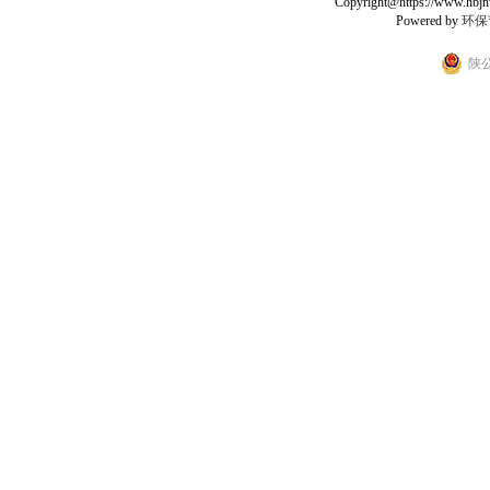
Copyright@https://www.hbjnw.
Powered by
环保
陕公