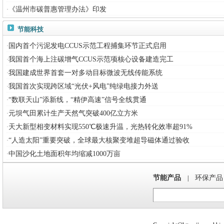
《温州市碳普惠管理办法》印发
·
节能科技
国内首个污泥发电CCUS示范工程捕集环节正式启用
·
我国首个海上注碳增气CCUS示范项核心设备建造完工
·
我国建成世界首套一对多动目标微波无线传能系统
·
我国首次实现跨区域“光伏+风电”纯绿电接力外送
·
“数联天山”添新线，“精伊高速”信号全线贯通
·
元坝气田累计生产天然气突破400亿立方米
·
天大新型相变材料实现550℃极速升温，光热转化效率超91%
·
“人造太阳”重要突破，全球最大核聚变堆超导磁体通过验收
·
中国沙化土地面积年均缩减1000万亩
·
节能产品
环保产品
|